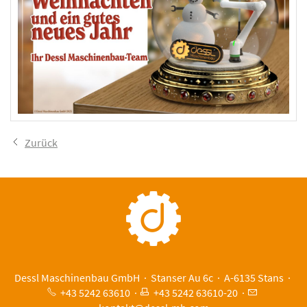
Zurück
Dessl Maschinenbau GmbH · Stanser Au 6c · A-6135 Stans ·
+43 5242 63610
·
+43 5242 63610-20
·